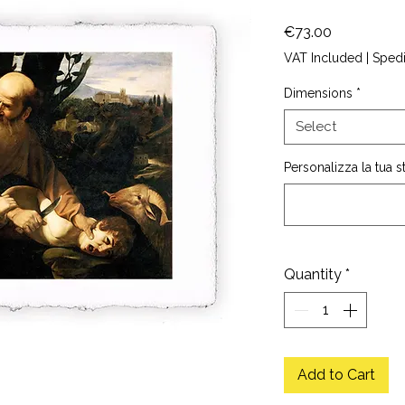
Price
€73.00
VAT Included
|
Sped
Dimensions
*
Select
Personalizza la tua 
Quantity
*
Add to Cart