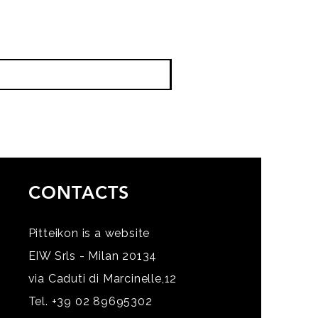
CONTACTS
Pitteikon is a website
EIW Srls - Milan 20134
via Caduti di Marcinelle,12
Tel. +39 02 89695302