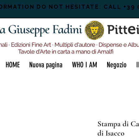
ORMATION DO NOT HESITATE: CALL +39 
HOME
Nuova pagina
WHO I AM
Negozio
Stampa di Car
di Isacco