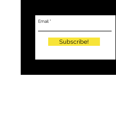
Email
Subscribe!
© PITTEIKON - 2024 by EIW SRLS - 