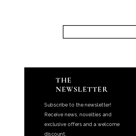
THE
NEWSLETTER
Subscribe to the newsletter!
Receive news, novelties and
exclusive offers and a welcome
discount.