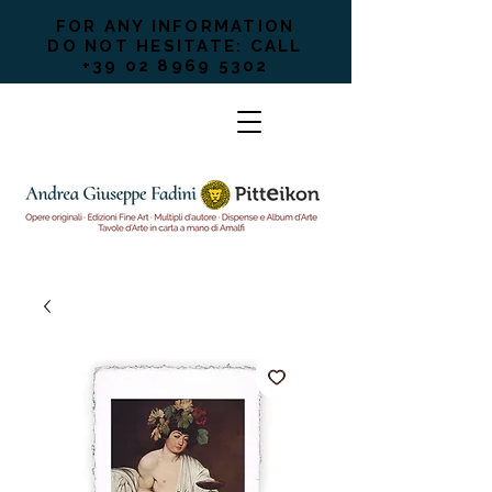
FOR ANY INFORMATION
DO NOT HESITATE: CALL
+39 02 8969 5302