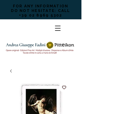
FOR ANY INFORMATION
DO NOT HESITATE: CALL
+39 02 8969 5302