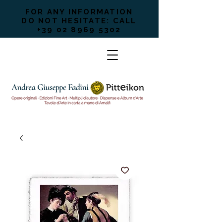
FOR ANY INFORMATION
DO NOT HESITATE: CALL
+39 02 8969 5302