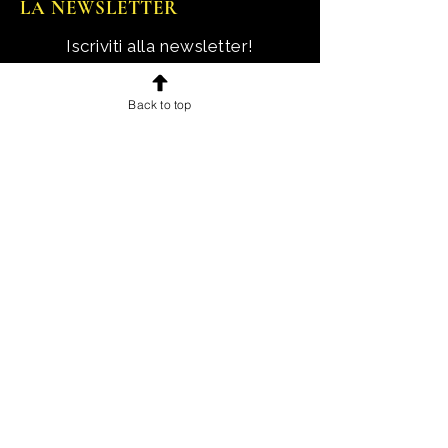
LA NEWSLETTER
Iscriviti alla newsletter!
Ricevi notizie, novità e offerte
Back to top
esclusive e uno sconto di
benvenuto.
Email
Iscriviti!
INFORMAZIONI
Chi sono