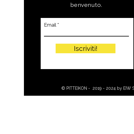
benvenuto.
Email
Iscriviti!
© PITTEIKON - 2019 - 2024 by EIW 