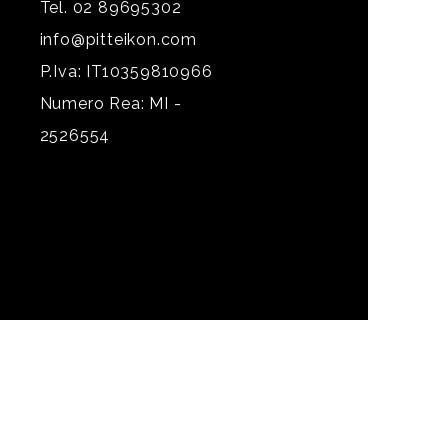
Tel. 02 89695302
info@pitteikon.com
P.Iva: IT10359810966
Numero Rea: MI -
2526554