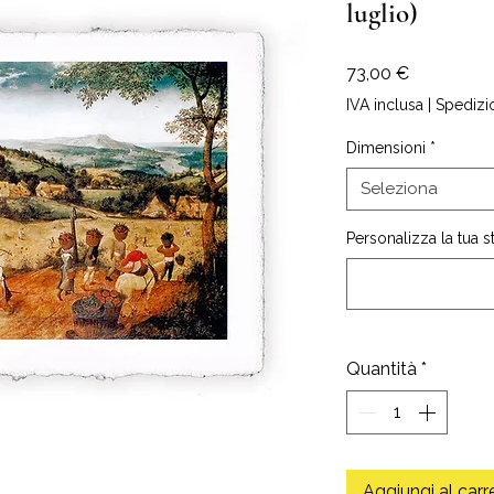
luglio)
Prezzo
73,00 €
IVA inclusa
|
Spedizi
Dimensioni
*
Seleziona
Personalizza la tua 
Quantità
*
Aggiungi al carr