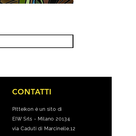
CONTATTI
Pitteikon è un sito di
EIW Srls - Milano 20134
via Caduti di Marcinelle,12