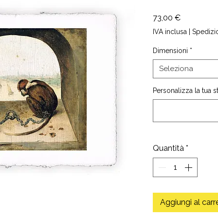
Prezzo
73,00 €
IVA inclusa
|
Spedizi
Dimensioni
*
Seleziona
Personalizza la tua 
Quantità
*
Aggiungi al carr