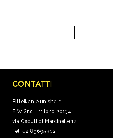
CONTATTI
Pitteikon è un sito di
EIW Srls - Milano 20134
via Caduti di Marcinelle,12
Tel. 02 89695302