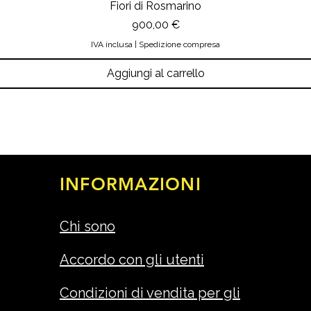
Fiori di Rosmarino
Prezzo
900,00 €
IVA inclusa
|
Spedizione compresa
Aggiungi al carrello
INFORMAZIONI
Chi sono
Accordo con gli utenti
Condizioni di vendita per gli