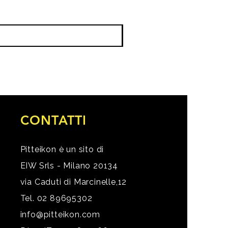
CONTATTI
Pitteikon è un sito di
EIW Srls - Milano 20134
via Caduti di Marcinelle,12
Tel. 02 89695302
info@pitteikon.com