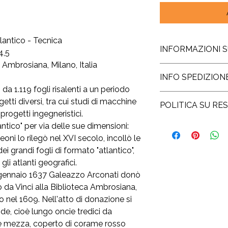
lantico - Tecnica
INFORMAZIONI 
4,5
Ambrosiana, Milano, Italia
La stampa è realizza
INFO SPEDIZION
Amalfi, creata ancor
 da 1.119 fogli risalenti a un periodo
procedimento artigia
La spedizione della 
La dimensione indica
etti diversi, tra cui studi di macchine
POLITICA SU RES
lavorativi dall’ordine.
viene stampata la ri
progetti ingegneristici.
gratuita e compre
lasciando qualche c
Il diritto di reces
ntico" per via delle sue dimensioni:
Per spedizioni nel r
Una volta stampata, 
consumatore la possib
i lo rilegò nel XVI secolo, incollò le
Cina, Russia, Corea d
riproduzioni di acqua
acquistato e di rece
ei grandi fogli di formato "atlantico",
guerra) si aggiunge 
giapponesi - viene tr
nessuna motivazione
di consegna sarà da 8
gli atlanti geografici.
Così creata, la stampa
quattordici giorni.
 gennaio 1637 Galeazzo Arconati donò
eccezione delle stam
In questo caso è suff
firmata personalmen
 da Vinci alla Biblioteca Ambrosiana,
mittente e, una volta
Questo procedimento 
nel 1609. Nell'atto di donazione si
danni, noi effettuer
dopodiché la vostra
versata + un contrib
nde, cioè lungo oncie tredici da
spedita.
euro.
e mezza, coperto di corame rosso