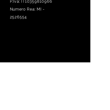
P.Iva: IT10359810966
Numero Rea: MI -
2526554