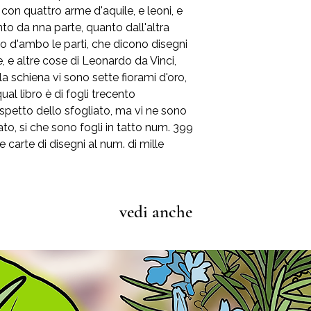
Considerate che i co
Nel caso in cui, in
con quattro arme d'aquile, e leoni, e
influenzati dalle spec
danneggiata
il rit
anto da nna parte, quanto dall'altra
computer
Voi dovrete solo invi
ro d'ambo le parti, che dicono disegni
danneggiata. Potete s
e, e altre cose di Leonardo da Vinci,
stampa in sostituzio
a schiena vi sono sette fiorami d'oro,
qual libro è di fogli trecento
ispetto dello sfogliato, ma vi ne sono
liato, si che sono fogli in tatto num. 399
e carte di disegni al num. di mille
vedi anche