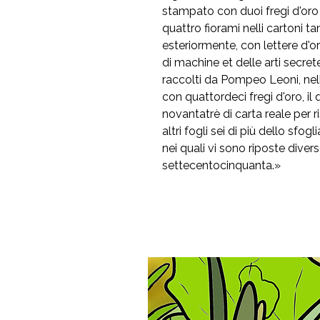
stampato con duoi fregi d'oro 
quattro fiorami nelli cartoni t
esteriormente, con lettere d'o
di machine et delle arti secret
raccolti da Pompeo Leoni, nell
con quattordeci fregi d'oro, il 
novantatrè di carta reale per r
altri fogli sei di più dello sfog
nei quali vi sono riposte divers
settecentocinquanta.»