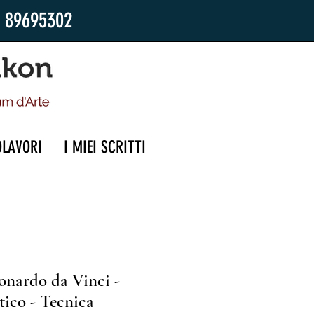
2 89695302
OLAVORI
I MIEI SCRITTI
onardo da Vinci -
ico - Tecnica