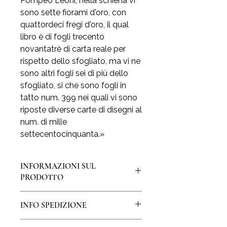
Pompeo Leoni, nella schiena vi
sono sette fiorami d'oro, con
quattordeci fregi d'oro, il qual
libro è di fogli trecento
novantatrè di carta reale per
rispetto dello sfogliato, ma vi ne
sono altri fogli sei di più dello
sfogliato, si che sono fogli in
tatto num. 399 nei quali vi sono
riposte diverse carte di disegni al
num. di mille
settecentocinquanta.»
INFORMAZIONI SUL
PRODOTTO
La stampa è realizzata su pregiata
INFO SPEDIZIONE
carta a mano di Amalfi, creata ancora
oggi un foglio per volta con
La spedizione della stampa avverrà