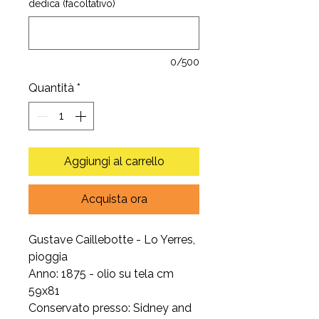
dedica (facoltativo)
0/500
Quantità
*
Aggiungi al carrello
Acquista ora
Gustave Caillebotte - Lo Yerres,
pioggia
Anno: 1875 - olio su tela cm
59x81
Conservato presso: Sidney and