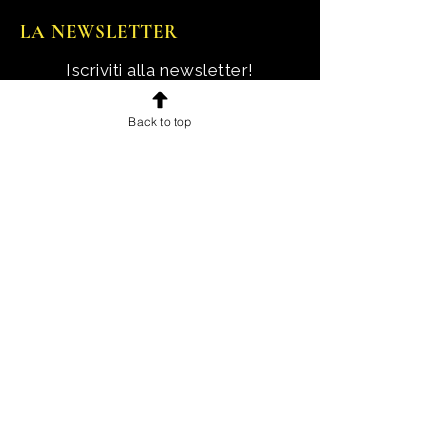
LA NEWSLETTER
Iscriviti alla newsletter!
Ricevi notizie, novità e offerte
Back to top
esclusive e uno sconto di
benvenuto.
Email
Iscriviti!
INFORMAZIONI