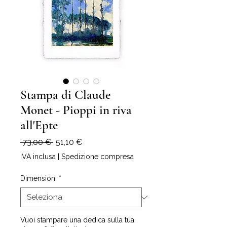
Stampa di Claude
Monet - Pioppi in riva
all'Epte
Prezzo
Prezzo
 73,00 € 
51,10 €
regolare
scontato
IVA inclusa
|
Spedizione compresa
Dimensioni
*
Vuoi stampare una dedica sulla tua