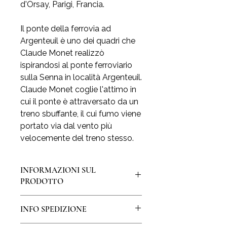
d'Orsay, Parigi, Francia.
Il ponte della ferrovia ad
Argenteuil è uno dei quadri che
Claude Monet realizzò
ispirandosi al ponte ferroviario
sulla Senna in località Argenteuil.
Claude Monet coglie l'attimo in
cui il ponte è attraversato da un
treno sbuffante, il cui fumo viene
portato via dal vento più
velocemente del treno stesso.
INFORMAZIONI SUL
PRODOTTO
La stampa è realizzata su pregiata
INFO SPEDIZIONE
carta a mano di Amalfi, creata ancora
oggi un foglio per volta con