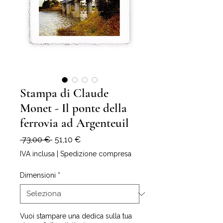
Stampa di Claude
Monet - Il ponte della
ferrovia ad Argenteuil
Prezzo
Prezzo
 73,00 € 
51,10 €
regolare
scontato
IVA inclusa
|
Spedizione compresa
Dimensioni
*
Vuoi stampare una dedica sulla tua