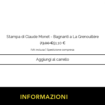
Stampa di Claude Monet - Bagnanti a La Grenouillère
Prezzo regolare
Prezzo scontato
73,00 €
51,10 €
IVA inclusa
|
Spedizione compresa
Aggiungi al carrello
INFORMAZIONI