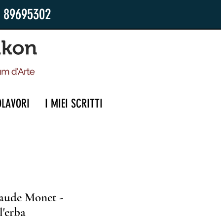
2 89695302
OLAVORI
I MIEI SCRITTI
aude Monet -
l'erba