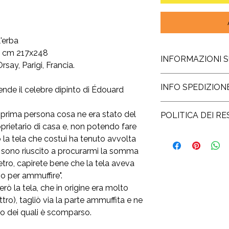
'erba
la cm 217x248
INFORMAZIONI 
ay, Parigi, Francia.
La stampa è realizza
INFO SPEDIZION
ende il celebre dipinto di Édouard
Amalfi, creata ancor
procedimento artigia
La spedizione della 
La dimensione indica
in prima persona cosa ne era stato del
POLITICA DEI RE
lavorativi dall’ordine.
viene stampata la ri
oprietario di casa e, non potendo fare
Per l’Italia la spe
lasciando qualche c
Il diritto di recesso
o la tela che costui ha tenuto avvolta
nel prezzo
.
Una volta stampata, 
consumatore la possib
Per spedizioni nel r
 sono riuscito a procurarmi la somma
riproduzioni di acqua
acquistato e di rece
Cina, Russia, Corea d
etro, capirete bene che la tela aveva
giapponesi - viene tr
nessuna motivazione
guerra) si aggiunge 
o per ammuffire".
Così creata, la stampa
quattordici giorni.
di consegna sarà da 8
eccezione delle stam
ò la tela, che in origine era molto
In questo caso è suff
firmata personalmen
mittente e, una volta
tro), tagliò via la parte ammuffita e ne
Questo procedimento 
danni, noi effettuer
zo dei quali è scomparso.
dopodiché la vostra
versata + un contrib
spedita.