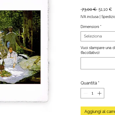
Prezzo
P
 73,00 € 
51,10 €
regolare
s
IVA inclusa
|
Spedizi
Dimensioni
*
Seleziona
Vuoi stampare una d
(facoltativo)
Quantità
*
Aggiungi al carr