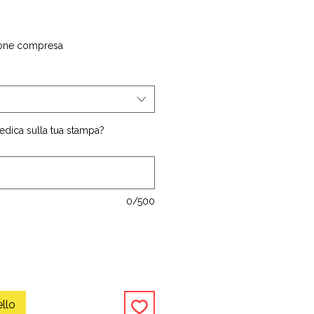
rezzo
contato
one compresa
edica sulla tua stampa?
0/500
ello