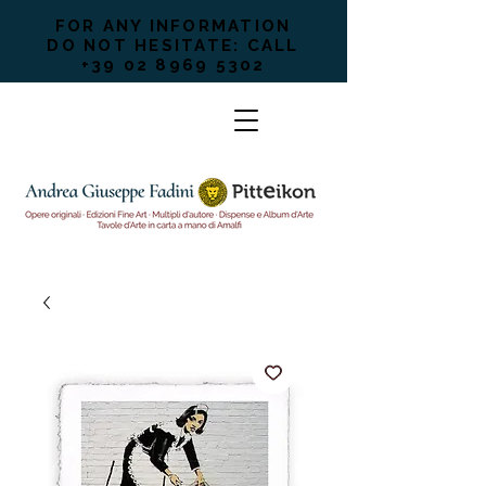
FOR ANY INFORMATION
DO NOT HESITATE: CALL
+39 02 8969 5302