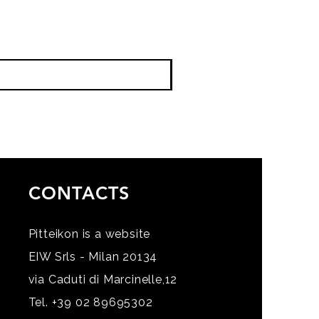
CONTACTS
Pitteikon is a website
EIW Srls - Milan 20134
via Caduti di Marcinelle,12
Tel. +39 02 89695302