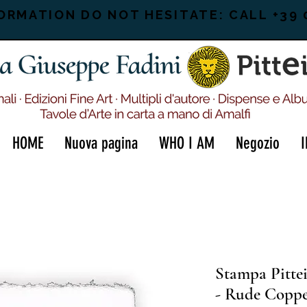
ORMATION DO NOT HESITATE: CALL +39 
HOME
Nuova pagina
WHO I AM
Negozio
Stampa Pitte
- Rude Copp