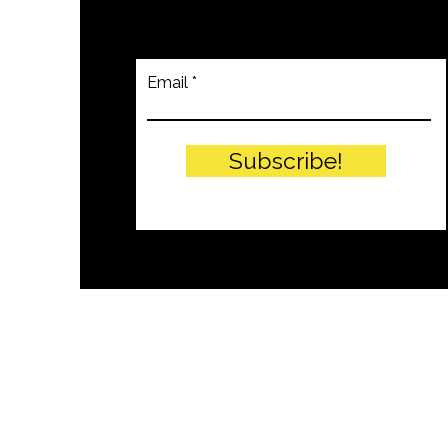
Email
Subscribe!
© PITTEIKON - 2024 by EIW SRLS - 