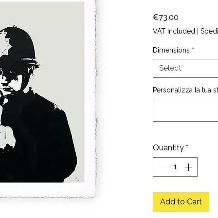
Price
€73.00
VAT Included
|
Sped
Dimensions
*
Select
Personalizza la tua 
Quantity
*
Add to Cart