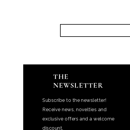
THE
NEWSLETTER
Subscribe to the newsletter!
Receive news, novelties and
exclusive offers and a welcome
discount.