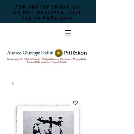
FOR ANY INFORMATION
DO NOT HESITATE: CALL
+39 02 8969 5302