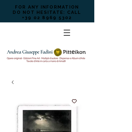
FOR ANY INFORMATION
DO NOT HESITATE: CALL
+39 02 8969 5302