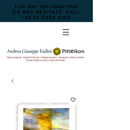
FOR ANY INFORMATION
DO NOT HESITATE: CALL
+39 02 8969 5302