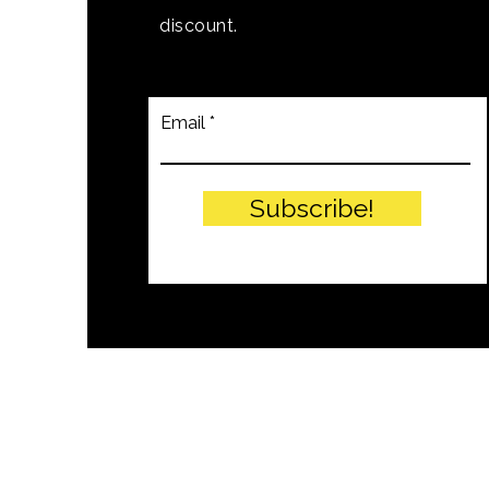
discount.
Email
Subscribe!
© PITTEIKON - 2024 by EIW SRLS - 