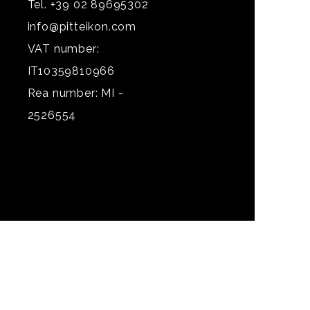
Tel. +39 02 89695302
info@pitteikon.com
VAT number:
IT10359810966
Rea number: MI -
2526554