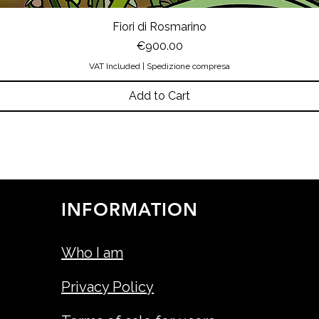
Fiori di Rosmarino
Price
€900.00
VAT Included
|
Spedizione compresa
Add to Cart
INFORMATION
Who I am
Privacy Policy