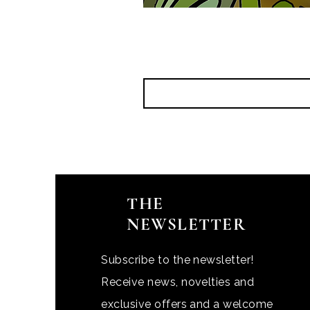
THE
NEWSLETTER
Subscribe to the newsletter!
Receive news, novelties and
exclusive offers and a welcome