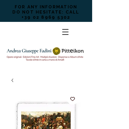
FOR ANY INFORMATION
DO NOT HESITATE: CALL
+39 02 8969 5302