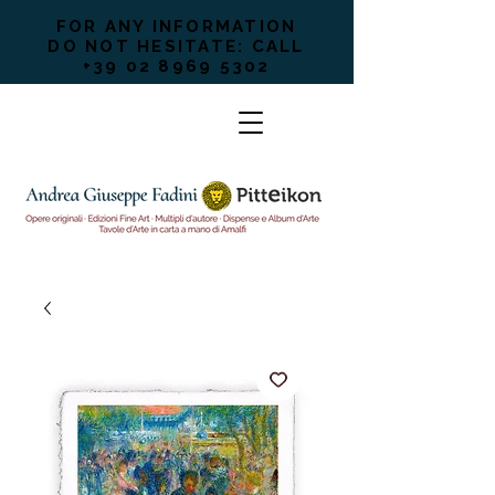
FOR ANY INFORMATION
DO NOT HESITATE: CALL
+39 02 8969 5302