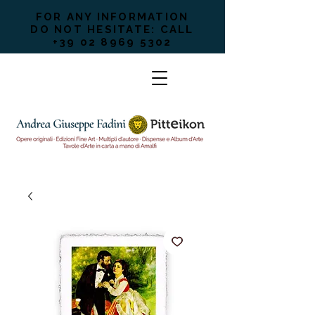
FOR ANY INFORMATION
DO NOT HESITATE: CALL
+39 02 8969 5302