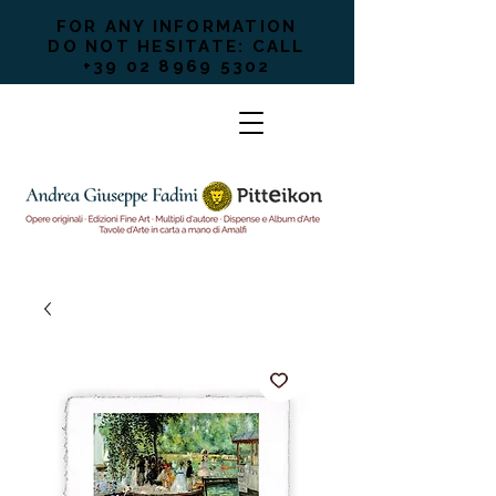
FOR ANY INFORMATION
DO NOT HESITATE: CALL
+39 02 8969 5302