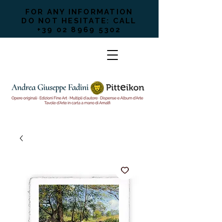
FOR ANY INFORMATION
DO NOT HESITATE: CALL
+39 02 8969 5302