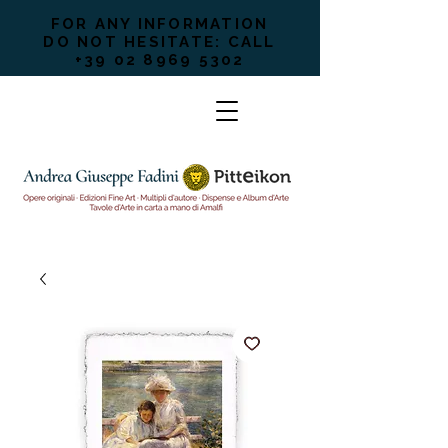
FOR ANY INFORMATION
DO NOT HESITATE: CALL
+39 02 8969 5302