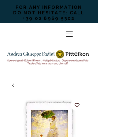
FOR ANY INFORMATION
DO NOT HESITATE: CALL
+39 02 8969 5302