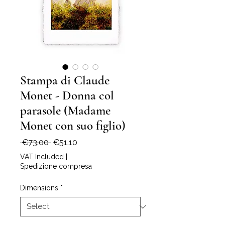
Stampa di Claude
Monet - Donna col
parasole (Madame
Monet con suo figlio)
Regular
Sale
 €73.00 
€51.10
Price
Price
VAT Included
|
Spedizione compresa
Dimensions
*