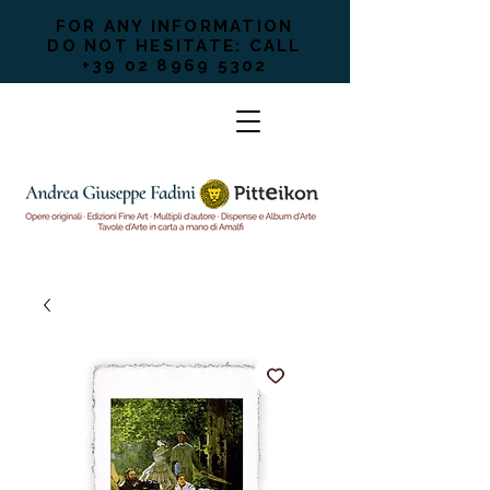
FOR ANY INFORMATION
DO NOT HESITATE: CALL
+39 02 8969 5302