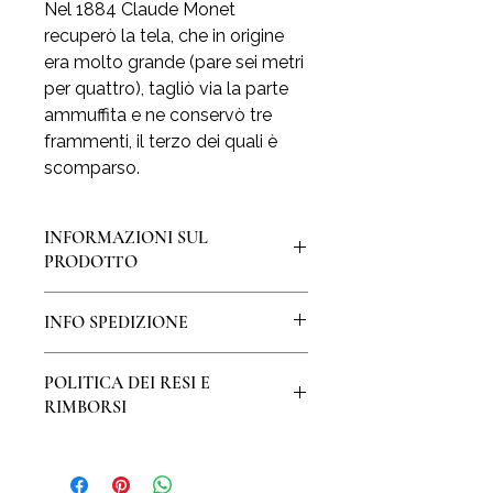
Nel 1884 Claude Monet
recuperò la tela, che in origine
era molto grande (pare sei metri
per quattro), tagliò via la parte
ammuffita e ne conservò tre
frammenti, il terzo dei quali è
scomparso.
INFORMAZIONI SUL
PRODOTTO
La stampa è realizzata su pregiata
INFO SPEDIZIONE
carta a mano di Amalfi, creata ancora
oggi un foglio per volta con
La spedizione della stampa avverrà
procedimento artigianale.
POLITICA DEI RESI E
entro 3 giorni lavorativi dall’ordine.
La dimensione indicata è quella del
RIMBORSI
Per l’Italia la spedizione è
foglio sul quale viene stampata la
gratuita e compresa nel prezzo
.
riproduzione del capolavoro,
Il diritto di recesso o di
Per spedizioni nel resto del mondo
lasciando qualche centimetro di
ripensamento riconosce al
(con esclusione di Cina, Russia,
margine bianco.