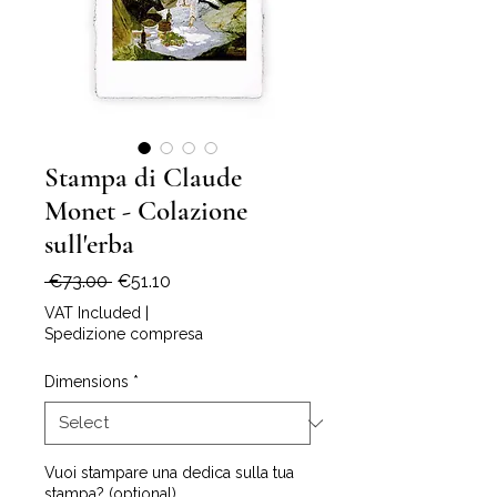
Stampa di Claude
Monet - Colazione
sull'erba
Regular
Sale
 €73.00 
€51.10
Price
Price
VAT Included
|
Spedizione compresa
Dimensions
*
Vuoi stampare una dedica sulla tua
stampa? (optional)