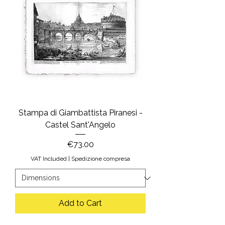
Stampa di Giambattista Piranesi -
Castel Sant'Angelo
Price
€73.00
VAT Included
|
Spedizione compresa
Add to Cart