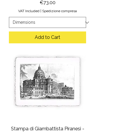
Price
€73.00
VAT Included
|
Spedizione compresa
Add to Cart
Stampa di Giambattista Piranesi -