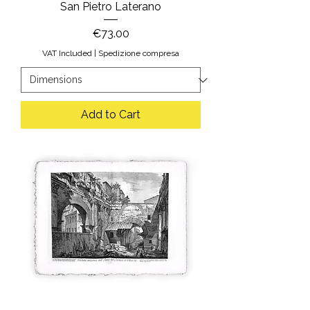
San Pietro Laterano
Price
€73.00
VAT Included
|
Spedizione compresa
Add to Cart