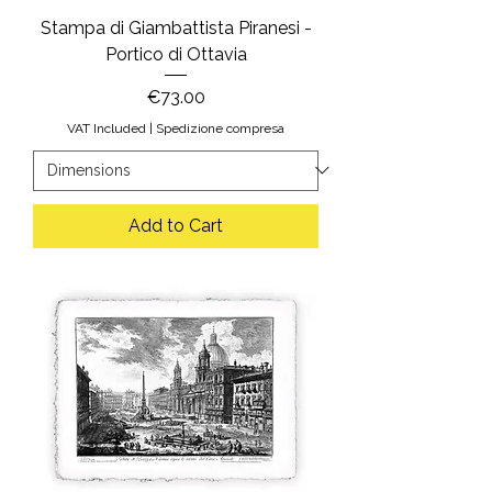
Stampa di Giambattista Piranesi -
Portico di Ottavia
Price
€73.00
VAT Included
|
Spedizione compresa
Add to Cart