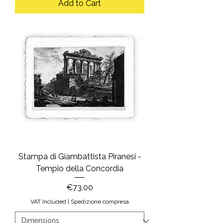
Add to Cart
Stampa di Giambattista Piranesi -
Tempio della Concordia
Price
€73.00
VAT Included
|
Spedizione compresa