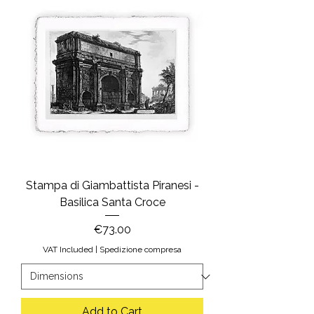
Stampa di Giambattista Piranesi -
Basilica Santa Croce
Price
€73.00
VAT Included
|
Spedizione compresa
Add to Cart