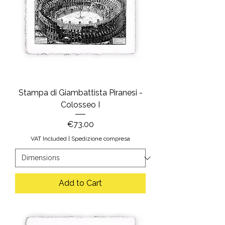
Stampa di Giambattista Piranesi -
Colosseo I
Price
€73.00
VAT Included
|
Spedizione compresa
Add to Cart