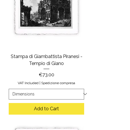
Stampa di Giambattista Piranesi -
Tempio di Giano
Price
€73.00
VAT Included
|
Spedizione compresa
Add to Cart