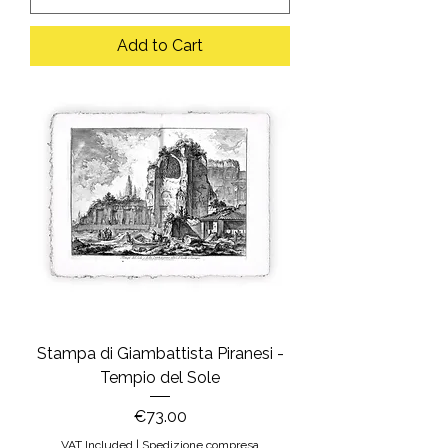
Add to Cart
Stampa di Giambattista Piranesi -
Tempio del Sole
Price
€73.00
VAT Included
|
Spedizione compresa