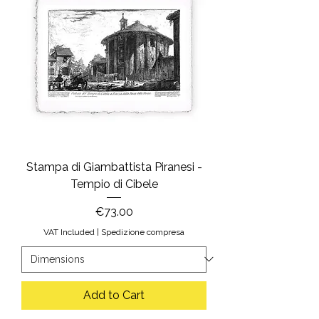
Stampa di Giambattista Piranesi -
Tempio di Cibele
Price
€73.00
VAT Included
|
Spedizione compresa
Add to Cart