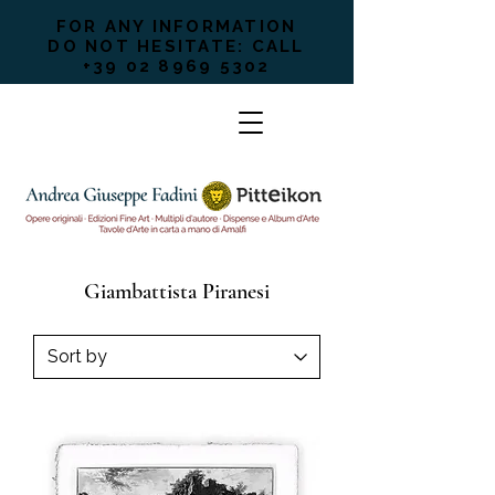
FOR ANY INFORMATION
DO NOT HESITATE: CALL
+39 02 8969 5302
Giambattista Piranesi