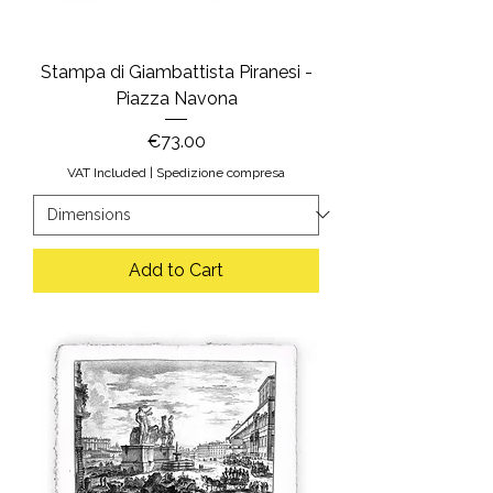
Stampa di Giambattista Piranesi -
Piazza Navona
Price
€73.00
VAT Included
|
Spedizione compresa
Add to Cart