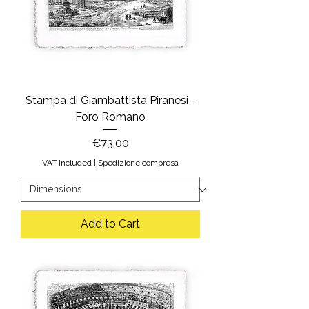
Stampa di Giambattista Piranesi -
Foro Romano
Price
€73.00
VAT Included
|
Spedizione compresa
Add to Cart