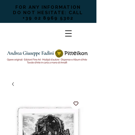
FOR ANY INFORMATION
DO NOT HESITATE: CALL
+39 02 8969 5302