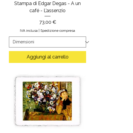
Stampa di Edgar Degas - A un
café - L’assenzio
Prezzo
73,00 €
IVA inclusa
|
Spedizione compresa
Aggiungi al carrello