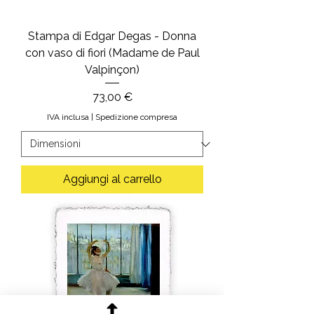
Stampa di Edgar Degas - Donna
con vaso di fiori (Madame de Paul
Valpinçon)
Prezzo
73,00 €
IVA inclusa
|
Spedizione compresa
Aggiungi al carrello