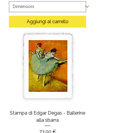
Aggiungi al carrello
Stampa di Edgar Degas - Ballerine
alla sbarra
Prezzo
73,00 €