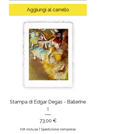
Aggiungi al carrello
Stampa di Edgar Degas - Ballerine
I
Prezzo
73,00 €
IVA inclusa
|
Spedizione compresa