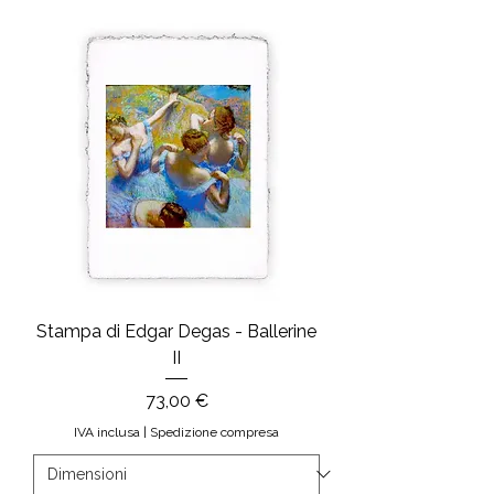
Stampa di Edgar Degas - Ballerine
II
Prezzo
73,00 €
IVA inclusa
|
Spedizione compresa