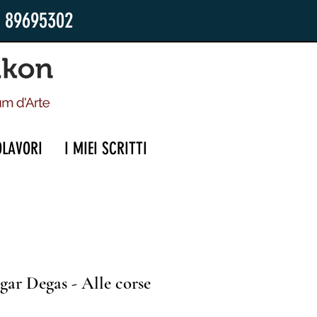
2 89695302
OLAVORI
I MIEI SCRITTI
ar Degas - Alle corse