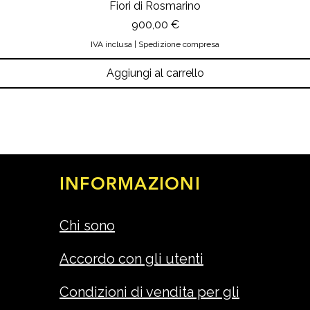
Fiori di Rosmarino
Prezzo
900,00 €
IVA inclusa
|
Spedizione compresa
Aggiungi al carrello
INFORMAZIONI
Chi sono
Accordo con gli utenti
Condizioni di vendita per gli