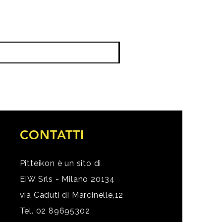
CONTATTI
Pitteikon è un sito di
EIW Srls - Milano 20134
via Caduti di Marcinelle,12
Tel. 02 89695302