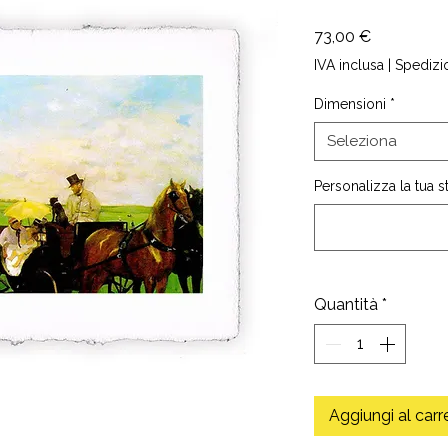
Prezzo
73,00 €
IVA inclusa
|
Spedizi
Dimensioni
*
Seleziona
Personalizza la tua 
Quantità
*
Aggiungi al carr