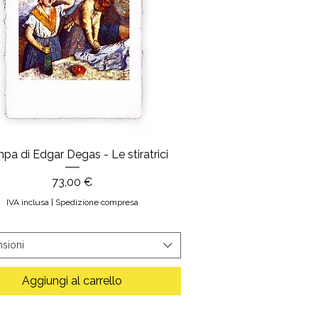
pa di Edgar Degas - Le stiratrici
Prezzo
73,00 €
IVA inclusa
|
Spedizione compresa
sioni
Aggiungi al carrello