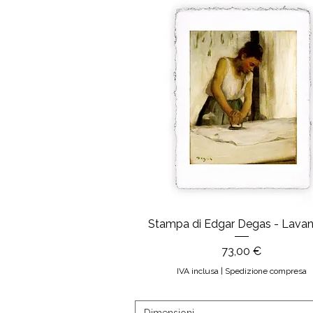
Stampa di Edgar Degas - Lavan
Prezzo
73,00 €
IVA inclusa
|
Spedizione compresa
Dimensioni