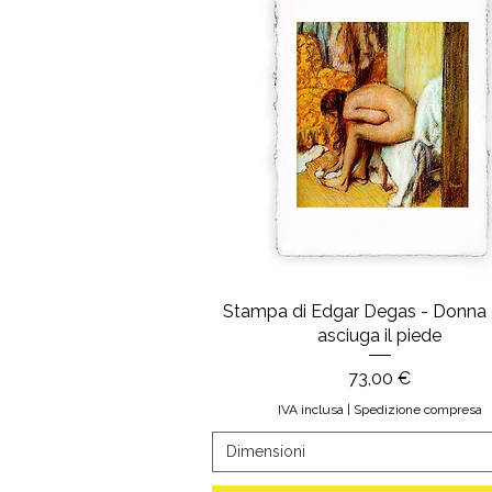
Stampa di Edgar Degas - Donna 
asciuga il piede
Prezzo
73,00 €
IVA inclusa
|
Spedizione compresa
Dimensioni