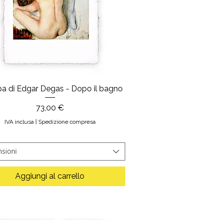
a di Edgar Degas - Dopo il bagno
Prezzo
73,00 €
IVA inclusa
|
Spedizione compresa
sioni
Aggiungi al carrello