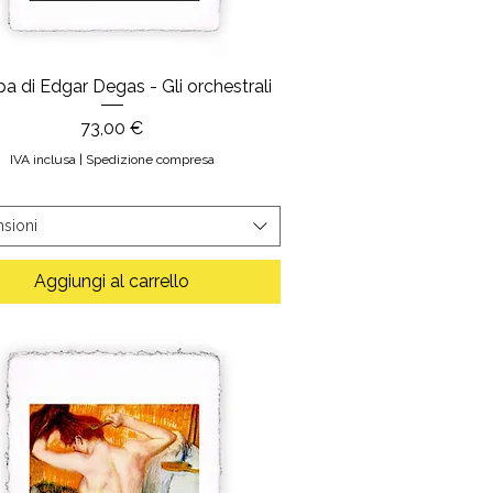
a di Edgar Degas - Gli orchestrali
Prezzo
73,00 €
IVA inclusa
|
Spedizione compresa
sioni
Aggiungi al carrello