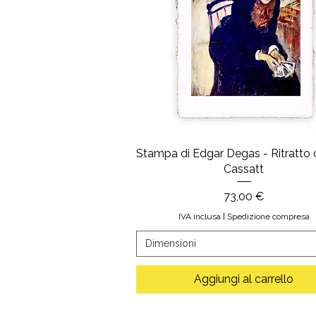
Stampa di Edgar Degas - Ritratto 
Cassatt
Prezzo
73,00 €
IVA inclusa
|
Spedizione compresa
Dimensioni
Aggiungi al carrello