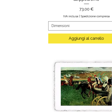
Prezzo
73,00 €
IVA inclusa
|
Spedizione compresa
Dimensioni
Aggiungi al carrello