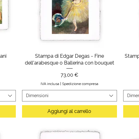
ani
Stampa di Edgar Degas - Fine
Stamp
dell'arabesque o Ballerina con bouquet
Prezzo
73,00 €
IVA inclusa
|
Spedizione compresa
Dimensioni
Dimen
Aggiungi al carrello