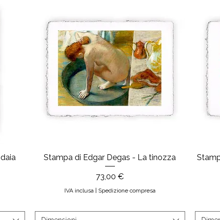
daia
Stampa di Edgar Degas - La tinozza
Stampa
Prezzo
73,00 €
IVA inclusa
|
Spedizione compresa
Dimensioni
Dimen