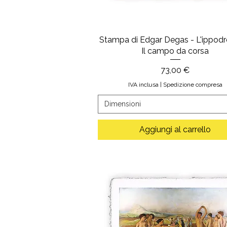
Stampa di Edgar Degas - L'ippod
Il campo da corsa
Prezzo
73,00 €
IVA inclusa
|
Spedizione compresa
Dimensioni
Aggiungi al carrello