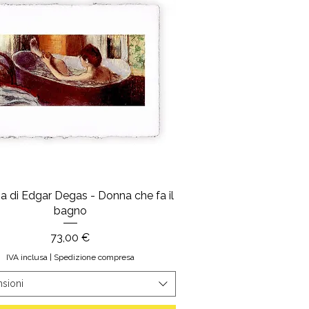
 di Edgar Degas - Donna che fa il
bagno
Prezzo
73,00 €
IVA inclusa
|
Spedizione compresa
sioni