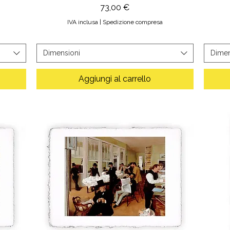
Prezzo
73,00 €
IVA inclusa
|
Spedizione compresa
Dimensioni
Dimen
Aggiungi al carrello