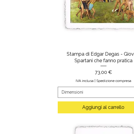
Stampa di Edgar Degas - Giov
Spartani che fanno pratica
Prezzo
73,00 €
IVA inclusa
|
Spedizione compresa
Dimensioni
Aggiungi al carrello