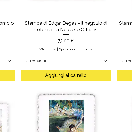
romo o
Stampa di Edgar Degas - Il negozio di
Stamp
cotoni a La Nouvelle Orléans
Prezzo
73,00 €
IVA inclusa
|
Spedizione compresa
Dimensioni
Dimen
Aggiungi al carrello