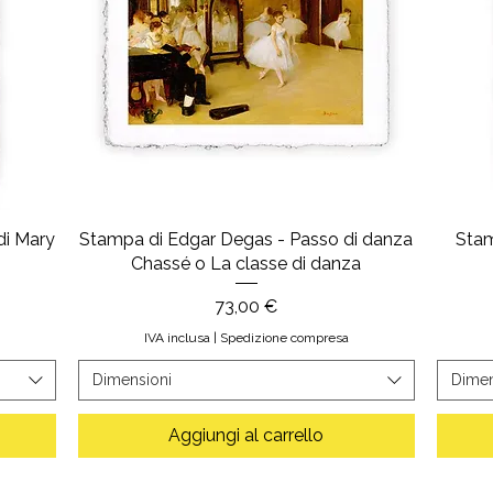
di Mary
Stampa di Edgar Degas - Passo di danza
Stam
Chassé o La classe di danza
Prezzo
73,00 €
IVA inclusa
|
Spedizione compresa
Dimensioni
Dimen
Aggiungi al carrello