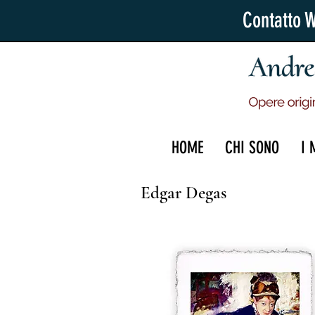
Contatto 
HOME
CHI SONO
I 
Edgar Degas