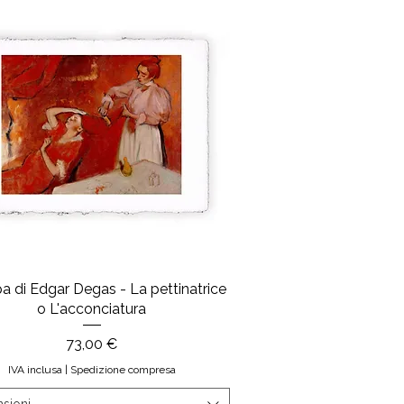
 di Edgar Degas - La pettinatrice
o L'acconciatura
Prezzo
73,00 €
IVA inclusa
|
Spedizione compresa
sioni