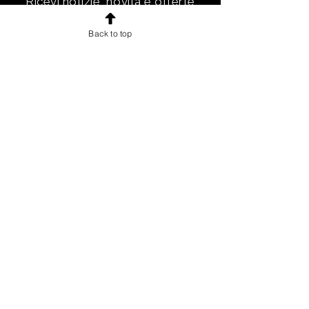
Ricevi notizie, novità e offerte
esclusive e uno sconto di
Back to top
benvenuto.
Email
Iscriviti!
INFORMAZIONI
Chi sono
Accordo con gli utenti
Condizioni di vendita per gli utenti