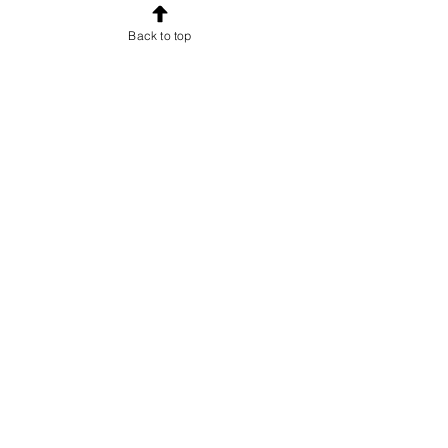
esclusive e uno sconto di
Back to top
benvenuto.
Email
Iscriviti!
INFORMAZIONI
Chi sono
Accordo con gli utenti
Condizioni di vendita per gli utenti