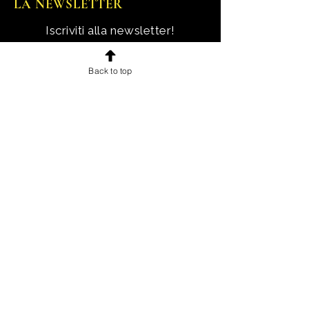
LA NEWSLETTER
Iscriviti alla newsletter!
Ricevi notizie, novità e offerte
Back to top
esclusive e uno sconto di
benvenuto.
Email
Iscriviti!
INFORMAZIONI
Chi sono