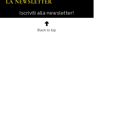
LA NEWSLETTER
Iscriviti alla newsletter!
Ricevi notizie, novità e offerte
Back to top
esclusive e uno sconto di
benvenuto.
Email
Iscriviti!
INFORMAZIONI
Chi sono