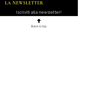
LA NEWSLETTER
Iscriviti alla newsletter!
Ricevi notizie, novità e offerte
Back to top
esclusive e uno sconto di
benvenuto.
Email
Iscriviti!
INFORMAZIONI
Chi sono