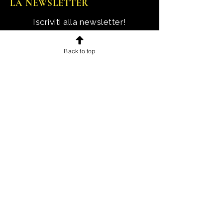
LA NEWSLETTER
Iscriviti alla newsletter!
Ricevi notizie, novità e offerte
Back to top
esclusive e uno sconto di
benvenuto.
Email
Iscriviti!
INFORMAZIONI
Chi sono