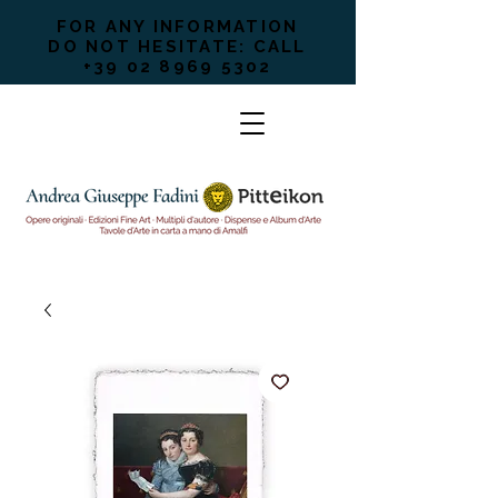
FOR ANY INFORMATION
DO NOT HESITATE: CALL
+39 02 8969 5302