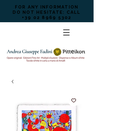
FOR ANY INFORMATION
DO NOT HESITATE: CALL
+39 02 8969 5302