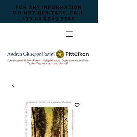
FOR ANY INFORMATION
DO NOT HESITATE: CALL
+39 02 8969 5302