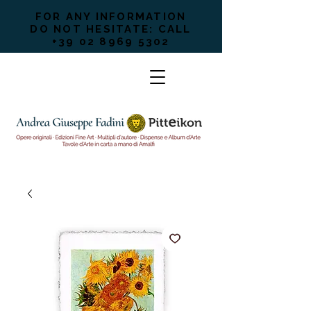
FOR ANY INFORMATION
DO NOT HESITATE: CALL
+39 02 8969 5302