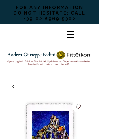
FOR ANY INFORMATION
DO NOT HESITATE: CALL
+39 02 8969 5302