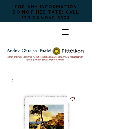
FOR ANY INFORMATION
DO NOT HESITATE: CALL
+39 02 8969 5302