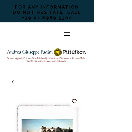
FOR ANY INFORMATION
DO NOT HESITATE: CALL
+39 02 8969 5302