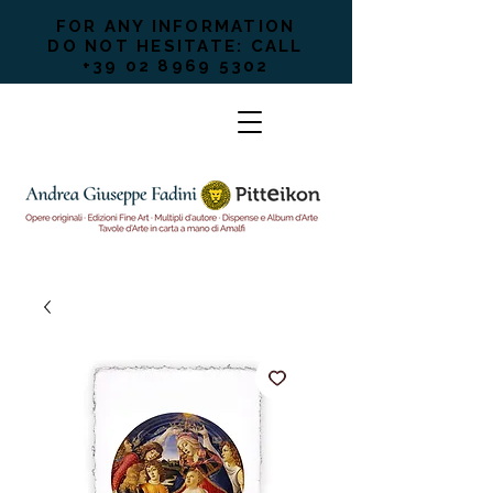
FOR ANY INFORMATION
DO NOT HESITATE: CALL
+39 02 8969 5302