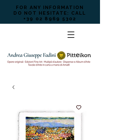
FOR ANY INFORMATION
DO NOT HESITATE: CALL
+39 02 8969 5302