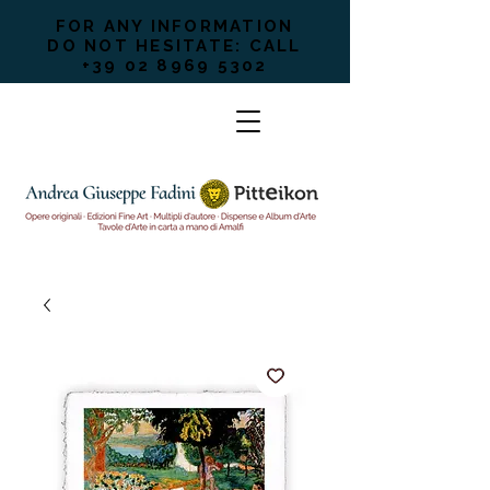
FOR ANY INFORMATION
DO NOT HESITATE: CALL
+39 02 8969 5302