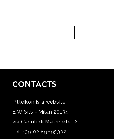
CONTACTS
Pitteikon is a website
EIW Srls - Milan 20134
via Caduti di Marcinelle,12
Tel. +39 02 89695302