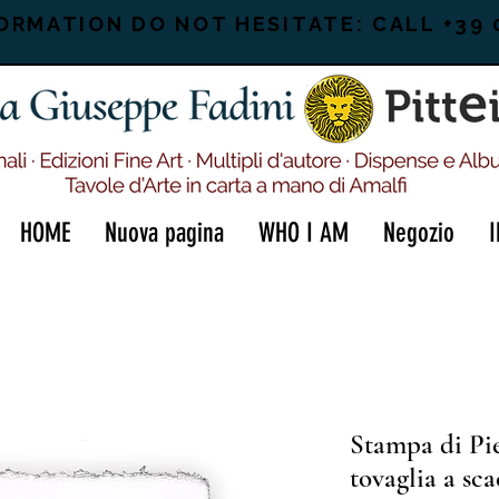
ORMATION DO NOT HESITATE: CALL +39 
HOME
Nuova pagina
WHO I AM
Negozio
Stampa di Pi
tovaglia a sca