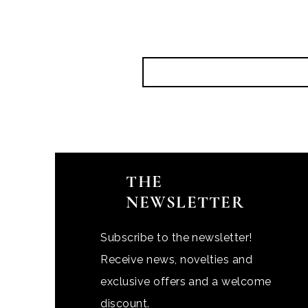
THE
NEWSLETTER
Subscribe to the newsletter!
Receive news, novelties and
exclusive offers and a welcome
discount.