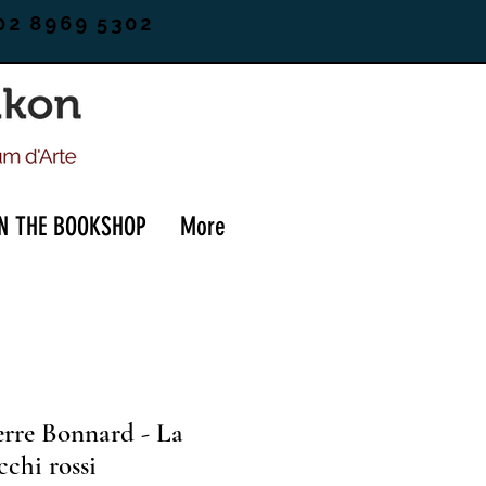
02 8969 5302
IN THE BOOKSHOP
More
erre Bonnard - La
cchi rossi