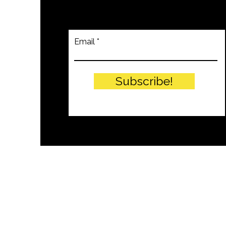
Email
Subscribe!
© PITTEIKON - 2024 by EIW SRLS - 