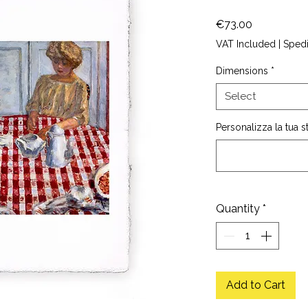
Price
€73.00
VAT Included
|
Sped
Dimensions
*
Select
Personalizza la tua 
Quantity
*
Add to Cart