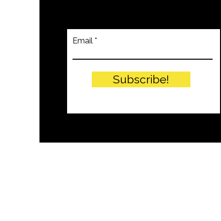
Email
Subscribe!
© PITTEIKON - 2024 by EIW SRLS - 