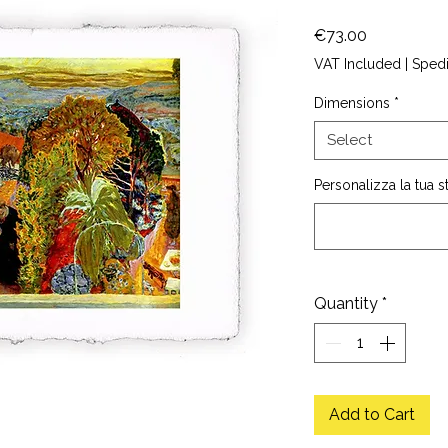
Price
€73.00
VAT Included
|
Sped
Dimensions
*
Select
Personalizza la tua 
Quantity
*
Add to Cart