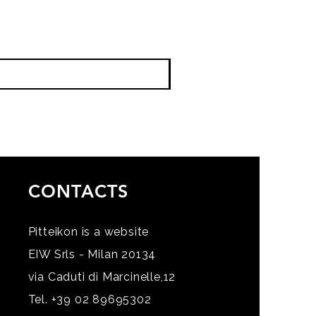
CONTACTS
Pitteikon is a website
EIW Srls - Milan 20134
via Caduti di Marcinelle,12
Tel. +39 02 89695302