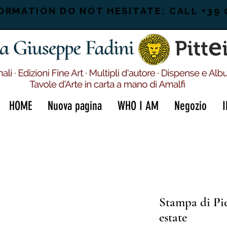
ORMATION DO NOT HESITATE: CALL +39 
HOME
Nuova pagina
WHO I AM
Negozio
Stampa di Pi
estate