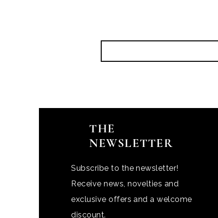
THE
NEWSLETTER
Subscribe to the newsletter!
Receive news, novelties and
exclusive offers and a welcome
discount.